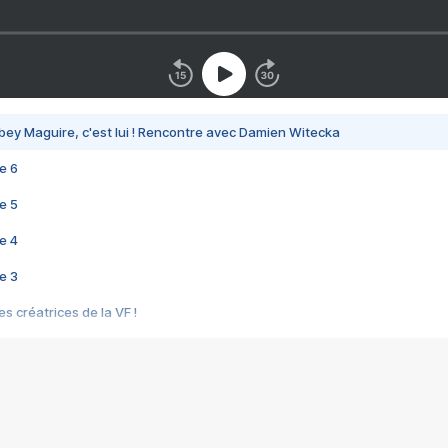
bey Maguire, c'est lui ! Rencontre avec Damien Witecka
e 6
e 5
e 4
e 3
s créatrices de la VF !
e 2
e 1
e Mektoub My Love arrive enfin ! Rencontre avec Shaïn Boumedine et Sal