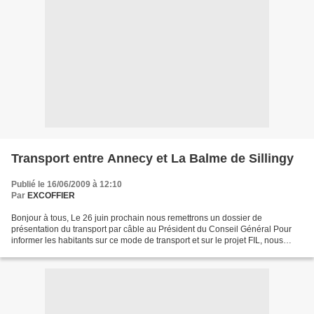
Transport entre Annecy et La Balme de Sillingy
Publié le 16/06/2009 à 12:10
Par
EXCOFFIER
Bonjour à tous, Le 26 juin prochain nous remettrons un dossier de
présentation du transport par câble au Président du Conseil Général Pour
informer les habitants sur ce mode de transport et sur le projet FIL, nous
avons crée un site internet. http://www.2000disentoui.fr/...