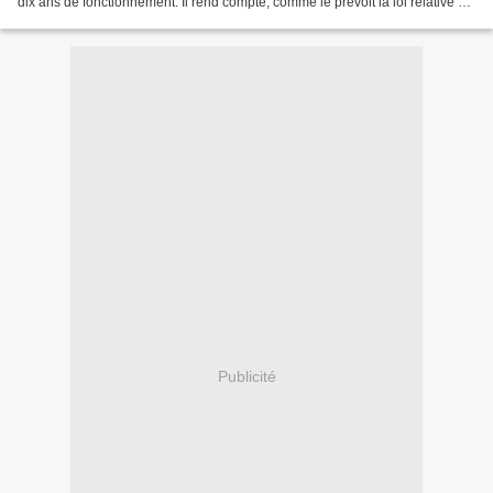
dix ans de fonctionnement. Il rend compte, comme le prévoit la loi relative à
la lutte contre les exclusions...
Publicité