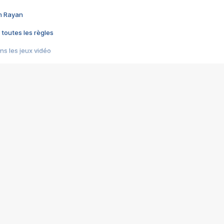
im Rayan
 toutes les règles
s les jeux vidéo
us choquant de Rockstar ? - Le scandale BULLY
e plus moche de Steam
du RÊVE tourne au CAUCHEMAR
pendant 8 heures
it… à tort
umiliés par un jeu vidéo
ire - Final Fantasy 8
ti un empire - Age of Empires
story DOFUS