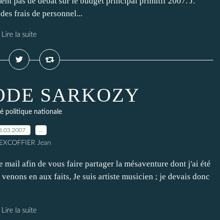
nt pas de débat sur le budget principal primitif 2007. J.
es frais de personnel...
Lire la suite
ODE SARKOZY
té politique nationale
8.03.2007
…
 EXCOFFIER Jean
 mail afin de vous faire partager la mésaventure dont j'ai été
s venons en aux faits, Je suis artiste musicien ; je devais donc
Lire la suite