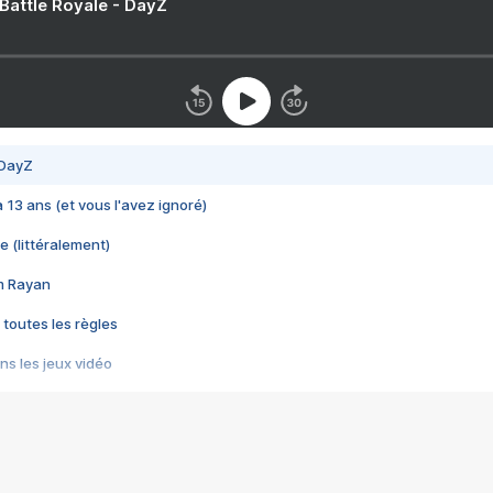
 Battle Royale - DayZ
 DayZ
 a 13 ans (et vous l'avez ignoré)
e (littéralement)
im Rayan
 toutes les règles
s les jeux vidéo
us choquant de Rockstar ? - Le scandale BULLY
e plus moche de Steam
du RÊVE tourne au CAUCHEMAR