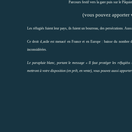
Parcours festif vers la gare puis sur le Pâquie
(vous pouvez apporter votre p
Les réfugiés fuient leur pays, ils fuient un bourreau, des persécutions. Aussi
Ce droit d‚asile est menacé en France et en Europe : baisse du nombre d'
inconsidérées.
Le parapluie blanc, portant le message « Il faut protéger les réfugiéss »
mettront à votre disposition (en prêt, en vente), vous pouvez aussi apport