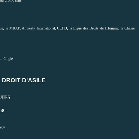
 droit d'asile
ile, le MRAP, Amnesty International, CCFD, la Ligue des Droits de l'Homme, la Chaîne
 réfugié
 D'ASILE
ES
8
ecy