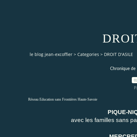
DROI
le blog jean-excoffier
>
Categories
>
DROIT D'ASILE
Chronique de 
0
P
Réseau Education sans Frontières Haute-Savoie
PIQUE-NIQUE DE S
avec les familles sans papiers et 
MERCREDI 11 