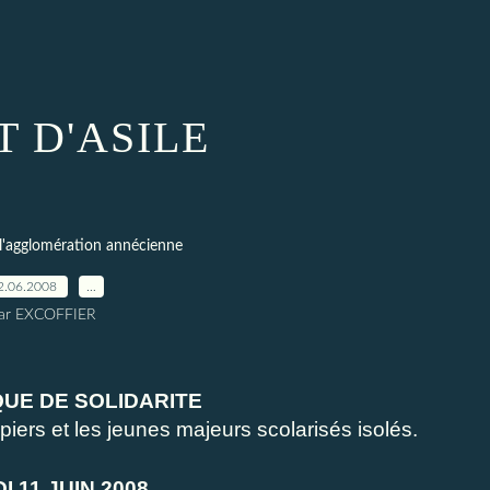
T D'ASILE
l'agglomération annécienne
2.06.2008
…
ar EXCOFFIER
OLIDARITE
les jeunes majeurs scolarisés isolés.
JUIN 2008