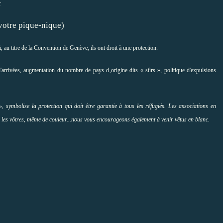
r
ique-nique)
, au titre de la Convention de Genève, ils ont droit à une protection.
arrivées, augmentation du nombre de pays d‚origine dits « sûrs », politique d'expulsions
, symbolise la protection qui doit être garantie à tous les réfugiés. Les associations en
er les vôtres, même de couleur...nous vous encourageons également à venir vêtus en blanc.