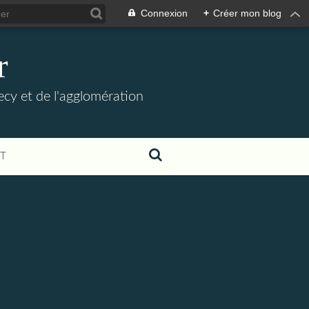
Connexion
+
Créer mon blog
r
necy et de l'agglomération
T