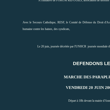
A l'initiative de FORUM REFUGIES, association de défense du
Avec le Secours Catholique, RESF, le Comité de Défense du Droit d'As
humaine contre les haines, des syndicats,
Le 20 juin, journée décrétée par l'UNHCR journée mondiale du
DEFENDONS LE DROIT
MARCHE DES PARAPLUI
VENDREDI 20 JUIN 200
Départ à 18h devant la mairie d'Ann