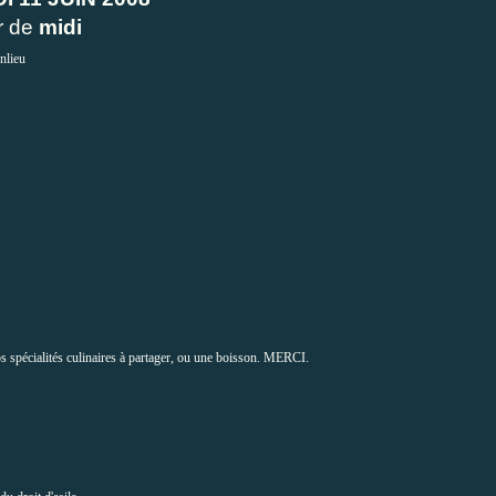
e
midi
nlieu
os spécialités culinaires à partager, ou une boisson. MERCI.