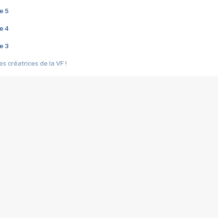
e 5
e 4
e 3
s créatrices de la VF !
e 2
e 1
e Mektoub My Love arrive enfin ! Rencontre avec Shaïn Boumedine et Sal
i : après Toni en famille
elle réalise le bouleversant Dites lui que je l'aime
ais ! Rencontre autour de Vie privée de Rebecca Zlotowski
 de Marguerite, Grave... Rencontre avec Ella Rumpf
 Les Rêveurs, un film intime sur la santé mentale