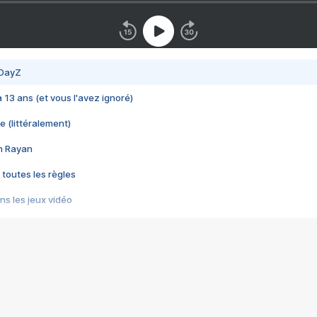
 DayZ
 a 13 ans (et vous l'avez ignoré)
e (littéralement)
im Rayan
 toutes les règles
s les jeux vidéo
us choquant de Rockstar ? - Le scandale BULLY
e plus moche de Steam
du RÊVE tourne au CAUCHEMAR
pendant 8 heures