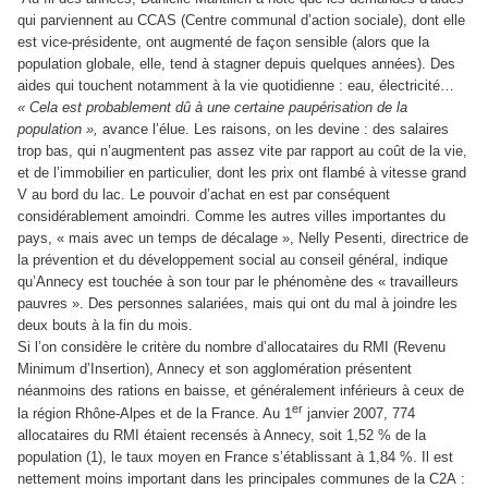
qui parviennent au CCAS (Centre communal d’action sociale), dont elle
est vice-présidente, ont augmenté de façon sensible (alors que la
population globale, elle, tend à stagner depuis quelques années). Des
aides qui touchent notamment à la vie quotidienne : eau, électricité…
« Cela est probablement dû à une
certaine paupérisation de la
population »,
avance l’élue. Les raisons, on les devine : des salaires
trop bas, qui n’augmentent pas assez vite par rapport au coût de la vie,
et de l’immobilier en particulier, dont les prix ont flambé à vitesse grand
V au bord du lac. Le pouvoir d’achat en est par conséquent
considérablement amoindri. Comme les autres villes importantes du
pays, « mais avec un temps de décalage », Nelly Pesenti, directrice de
la prévention et du développement social au conseil général, indique
qu’Annecy est touchée à son tour par le phénomène des « travailleurs
pauvres ». Des personnes salariées, mais qui ont du mal à joindre les
deux bouts à la fin du mois.
Si l’on considère le critère du nombre d’allocataires du RMI (Revenu
Minimum d’Insertion), Annecy et son agglomération présentent
néanmoins des rations en baisse, et généralement inférieurs à ceux de
er
la région Rhône-Alpes et de la France. Au 1
janvier 2007, 774
allocataires du RMI étaient recensés à Annecy, soit 1,52 % de la
population (1), le taux moyen en France s’établissant à
1,84 %. Il est
nettement moins important dans les principales communes de la C2A :