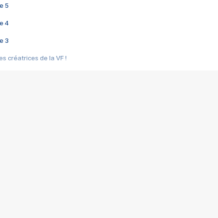
e 5
e 4
e 3
s créatrices de la VF !
e 2
e 1
e Mektoub My Love arrive enfin ! Rencontre avec Shaïn Boumedine et Sal
i : après Toni en famille
elle réalise le bouleversant Dites lui que je l'aime
ais ! Rencontre autour de Vie privée de Rebecca Zlotowski
 de Marguerite, Grave... Rencontre avec Ella Rumpf
 Les Rêveurs, un film intime sur la santé mentale
a avec un film sur le mouvement des Gilets jaunes