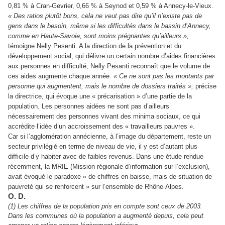
0,81 % à Cran-Gevrier, 0,66 % à Seynod et 0,59 % à Annecy-le-Vieux.
« Des ratios plutôt bons, cela ne veut pas dire qu’il n’existe pas de
gens dans le besoin, même si les difficultés dans le bassin d’Annecy,
comme en Haute-Savoie, sont moins prégnantes qu’ailleurs »,
témoigne Nelly Pesenti. A la direction de la prévention et du
développement social, qui délivre un certain nombre d’aides financières
aux personnes en difficulté, Nelly Pesanti reconnaît que le volume de
ces aides augmente chaque année.
« Ce ne sont pas les montants par
personne qui
augmentent, mais le nombre de dossiers traités »,
précise
la directrice, qui évoque une « précarisation » d’une partie de la
population. Les personnes aidées ne sont pas d’ailleurs
nécessairement des personnes vivant des minima sociaux, ce qui
accrédite l’idée d’un accroissement des « travailleurs pauvres ».
Car si l’agglomération annécienne, à l’image du département, reste un
secteur privilégié en terme de niveau de vie, il y est d’autant plus
difficile d’y habiter avec de faibles revenus. Dans une étude rendue
récemment, la MRIE (Mission régionale d’information sur l’exclusion),
avait évoqué le paradoxe « de chiffres en baisse, mais de situation de
pauvreté qui se renforcent » sur l’ensemble de Rhône-Alpes.
O. D.
(1) Les chiffres de la population pris en compte sont ceux de 2003.
Dans les communes où la population a augmenté depuis, cela peut