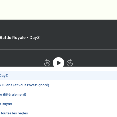
 Battle Royale - DayZ
 DayZ
 a 13 ans (et vous l'avez ignoré)
e (littéralement)
im Rayan
 toutes les règles