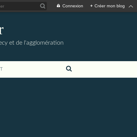
Connexion
+
Créer mon blog
r
necy et de l'agglomération
T