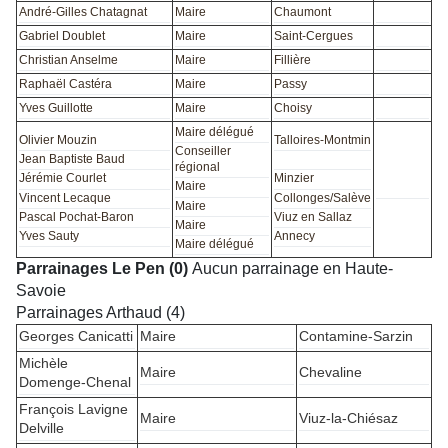
André-Gilles Chatagnat
Maire
Chaumont
Gabriel Doublet
Maire
Saint-Cergues
Christian Anselme
Maire
Fillière
Raphaël Castéra
Maire
Passy
Yves Guillotte
Maire
Choisy
Maire délégué
Olivier Mouzin
Talloires-Montmin
Conseiller
Jean Baptiste Baud
régional
Jérémie Courlet
Minzier
Maire
Vincent Lecaque
Collonges/Salève
Maire
Pascal Pochat-Baron
Viuz en Sallaz
Maire
Yves Sauty
Annecy
Maire délégué
Parrainages Le Pen (0)
Aucun parrainage en Haute-
Savoie
Parrainages Arthaud (4)
Georges Canicatti
Maire
Contamine-Sarzin
Michèle
Maire
Chevaline
Domenge-Chenal
François Lavigne
Maire
Viuz-la-Chiésaz
Delville