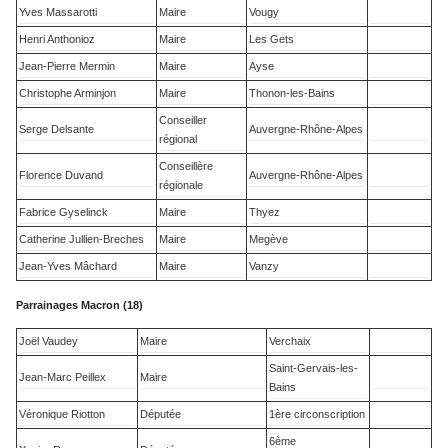
Yves Massarotti
Maire
Vougy
Henri Anthonioz
Maire
Les Gets
Jean-Pierre Mermin
Maire
Ayse
Christophe Arminjon
Maire
Thonon-les-Bains
Conseiller
Serge Delsante
Auvergne-Rhône-Alpes
régional
Conseillère
Florence Duvand
Auvergne-Rhône-Alpes
régionale
Fabrice Gyselinck
Maire
Thyez
Catherine Jullien-Breches
Maire
Megève
Jean-Yves Mâchard
Maire
Vanzy
Parrainages Macron (18)
Joël Vaudey
Maire
Verchaix
Saint-Gervais-les-
Jean-Marc Peillex
Maire
Bains
Véronique Riotton
Députée
1ère circonscription
6ème