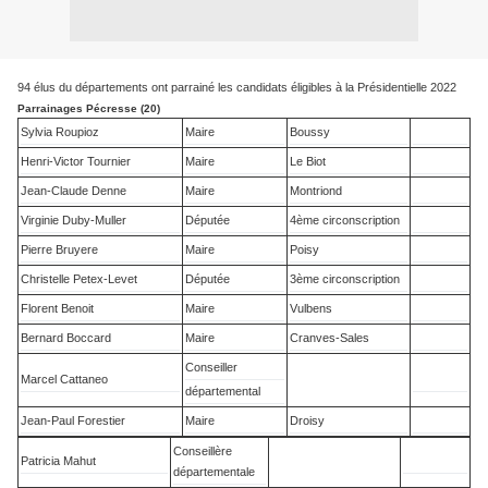
94 élus du départements ont parrainé les candidats éligibles à la Présidentielle 2022
Parrainages Pécresse (20)
Sylvia Roupioz
Maire
Boussy
Henri-Victor Tournier
Maire
Le Biot
Jean-Claude Denne
Maire
Montriond
Virginie Duby-Muller
Députée
4ème circonscription
Pierre Bruyere
Maire
Poisy
Christelle Petex-Levet
Députée
3ème circonscription
Florent Benoit
Maire
Vulbens
Bernard Boccard
Maire
Cranves-Sales
Conseiller
Marcel Cattaneo
départemental
Jean-Paul Forestier
Maire
Droisy
Conseillère
Patricia Mahut
départementale