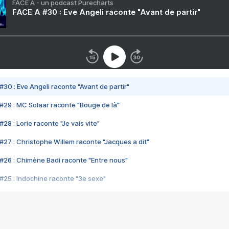
FACE A - un podcast Purecharts
FACE A #30 : Eve Angeli raconte "Avant de partir"
#30 : Eve Angeli raconte "Avant de partir"
#29 : MC Solaar raconte "Bouge de là"
28 : Lorie raconte "Je vais vite"
#27 : Christophe Willem raconte "Jacques a dit"
#26 : Chimène Badi raconte "Entre nous"
#25 : Indochine raconte "3e sexe"
#24 : Zaho raconte "C'est chelou"
#23 : Patrick Bruel raconte "Au café des délices"