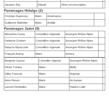
Jacques Rey
Député
2ème circonscription
Parrainages Hidalgo (2)
Christian Dupessey
Maire
Annemasse
Guillaume Mathelier
Maire
Ambilly
Parrainages Jadot (9)
Alexandra Cusey
Conseillère régionale
Auvergne-Rhône-Alpes
Fabienne Grebert
Conseillère régionale
Auvergne-Rhône-Alpes
Natacha Muracciole
Conseillère régionale
Auvergne-Rhône-Alpes
François Astorg
Maire
Annecy
Benjamin Joyeux
Conseiller régional
Auvergne-Rhône-Alpes
Olivier Trimbur
Maire
Bluffy
Gilles Francois
Maire
Argonay
Anne Riesen
Maire
Archamps
Laurent Desbiolles
Maire
Habère-Lullin