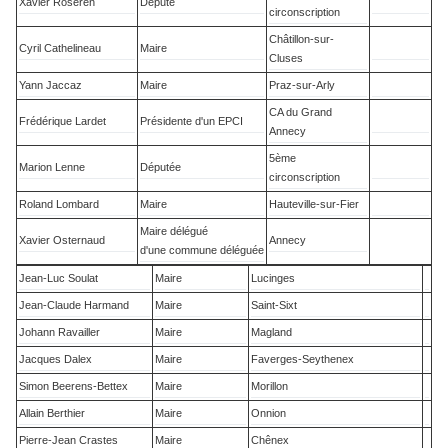
Xavier Roseren
Député
circonscription
Châtillon-sur-
Cyril Cathelineau
Maire
Cluses
Yann Jaccaz
Maire
Praz-sur-Arly
CA du Grand
Frédérique Lardet
Présidente d'un EPCI
Annecy
5ème
Marion Lenne
Députée
circonscription
Roland Lombard
Maire
Hauteville-sur-Fier
Maire délégué
Xavier Osternaud
Annecy
d'une commune déléguée
Jean-Luc Soulat
Maire
Lucinges
Jean-Claude Harmand
Maire
Saint-Sixt
Johann Ravailler
Maire
Magland
Jacques Dalex
Maire
Faverges-Seythenex
Simon Beerens-Bettex
Maire
Morillon
Allain Berthier
Maire
Onnion
Pierre-Jean Crastes
Maire
Chênex