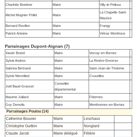
Charlotte Boettner
Maire
Villy-le-Pelloux
La Chapelle-Saint-
Michel Mugnier-Pollet
Maire
Maurice
Bernard Revillon
Maire
Frangy
Patrick Antoine
Maire
Vétraz-Monthoux
Parrainages Dupont-Aignan (7)
Xavier Brand
Maire
Vovray-en-Bornes
Sylvie Andres
Maire
La Rivière-Enverse
Sabrina Bertrand
Maire
Saint-Jean-de-Tholome
Sylvie Mermillod
Maire
Cruseilles
Conseiller
Joël Baud-Grasset
départemental
Maxime Julliard
Maire
Féternes
Guy Demolis
Maire
Menthonnex-en-Bornes
Parrainages Poutou (14)
Catherine Bouvier
Maire
Leschaux
Christophe Guitton
Maire
Nonglard
Claude Jacob
Maire délégué
Fillière