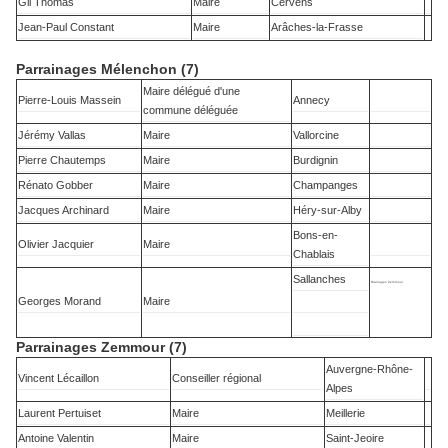
Gil Thomas
Maire
Cervens
Jean-Paul Constant
Maire
Arâches-la-Frasse
Parrainages Mélenchon (7)
Maire délégué d'une
Pierre-Louis Massein
Annecy
commune déléguée
Jérémy Vallas
Maire
Vallorcine
Pierre Chautemps
Maire
Burdignin
Rénato Gobber
Maire
Champanges
Jacques Archinard
Maire
Héry-sur-Alby
Bons-en-
Olivier Jacquier
Maire
Chablais
Sallanches
Rrainages Zemmour
Georges Morand
Maire
Parrainages Zemmour (7)
Auvergne-Rhône-
Vincent Lécaillon
Conseiller régional
Alpes
Laurent Pertuiset
Maire
Meillerie
Antoine Valentin
Maire
Saint-Jeoire