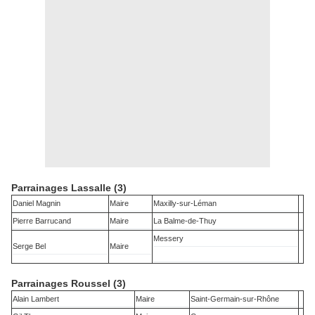
Parrainages Lassalle (3)
Daniel Magnin
Maire
Maxilly-sur-Léman
Pierre Barrucand
Maire
La Balme-de-Thuy
Messery
Serge Bel
Maire
Parrainages Roussel (3)
Alain Lambert
Maire
Saint-Germain-sur-Rhône