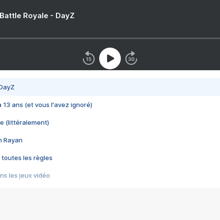
 Battle Royale - DayZ
 DayZ
 a 13 ans (et vous l'avez ignoré)
e (littéralement)
im Rayan
 toutes les règles
s les jeux vidéo
us choquant de Rockstar ? - Le scandale BULLY
e plus moche de Steam