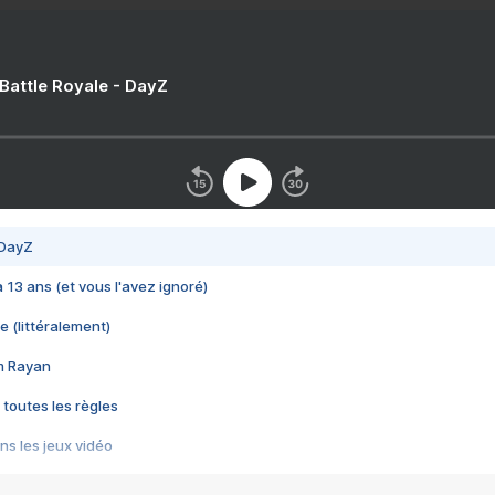
 Battle Royale - DayZ
 DayZ
 a 13 ans (et vous l'avez ignoré)
e (littéralement)
im Rayan
 toutes les règles
s les jeux vidéo
us choquant de Rockstar ? - Le scandale BULLY