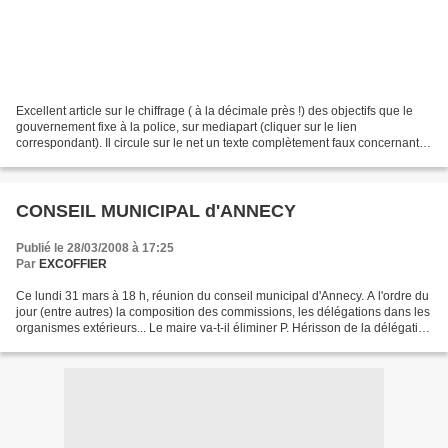
Excellent article sur le chiffrage ( à la décimale près !) des objectifs que le
gouvernement fixe à la police, sur mediapart (cliquer sur le lien
correspondant). Il circule sur le net un texte complètement faux concernant
les indemnités versées aux députés...
CONSEIL MUNICIPAL d'ANNECY
Publié le 28/03/2008 à 17:25
Par
EXCOFFIER
Ce lundi 31 mars à 18 h, réunion du conseil municipal d'Annecy. A l'ordre du
jour (entre autres) la composition des commissions, les délégations dans les
organismes extérieurs... Le maire va-t-il éliminer P. Hérisson de la délégation
annécienne à l'agglo...