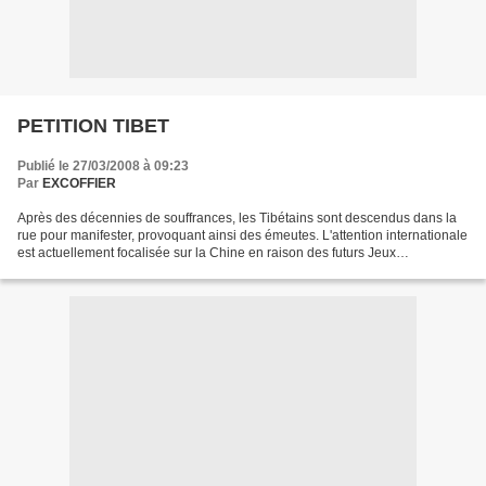
PETITION TIBET
Publié le 27/03/2008 à 09:23
Par
EXCOFFIER
Après des décennies de souffrances, les Tibétains sont descendus dans la
rue pour manifester, provoquant ainsi des émeutes. L'attention internationale
est actuellement focalisée sur la Chine en raison des futurs Jeux
Olympiques. C'est dans ce contexte...