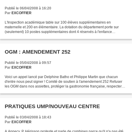
Publié le 06/04/2008 à 16:20
Par
EXCOFFIER
L'Inspection académique table sur 100 élèves supplémentaires en
maternelle et 200 en élémentaire. La dotation du département porte sur
(seulement) 10 postes supplémentaires dont 4 réservés à l'enfance
handicapée. Il va donc falloir fermer des classes...
OGM : AMENDEMENT 252
Publié le 05/04/2008 à 09:57
Par
EXCOFFIER
Voici un appel lancé par Delphine Batho et Philippe Martin que chacun
d'entre nous peut signer ! Comité de soutien à l'amendement 252 Refuser
les OGM dans nos assiettes, protéger la gastronomie française, respecter
nos territoires L'Appel du « Comité...
PRATIQUES UMP/NOUVEAU CENTRE
Publié le 03/04/2008 à 18:43
Par
EXCOFFIER
A Annecy, P. Hérisson proteste et parle de combines parce qu'il n'a pas été