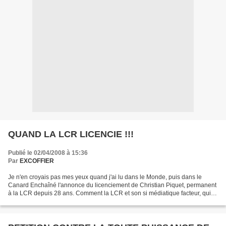
QUAND LA LCR LICENCIE !!!
Publié le 02/04/2008 à 15:36
Par
EXCOFFIER
Je n'en croyais pas mes yeux quand j'ai lu dans le Monde, puis dans le
Canard Enchaîné l'annonce du licenciement de Christian Piquet, permanent
à la LCR depuis 28 ans. Comment la LCR et son si médiatique facteur, qui
font toujours campagne et donnent...